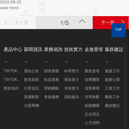
2023-08-25
view more
1/5
上一頁
下一頁
TOP
產品中心
新聞資訊
業務谘詢
技術實力
走進晉塔
黨群建設






TIKTOK成人版APP下载係列
通知公告
銷售業務
科研實力
聚焦晉塔
黨建工作
TIKTOK国际版色板APP下载係列
晉塔新聞
租賃業務
製造實力
領導團隊
黨務公開
爬架係列
行業資訊
營銷網點
安拆實力
資質榮譽
工會工作
基層動態
售後服務
国际版抖音TIKTOK色板APP下载案例
領導致辭
團青工作
主題專欄
組織機構
廉政建設
文化理念
人才招聘