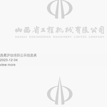
營銷網點
團青工作
爬架係列
資質榮譽
国际版抖音TIKTOK色板APP下载案例
基層動態
售後服務
廉政建設
領導致辭
主題專欄
組織機構
文化理念
人才招聘
資產評估項目公示信息表
教育培訓
2023-12-04
view more