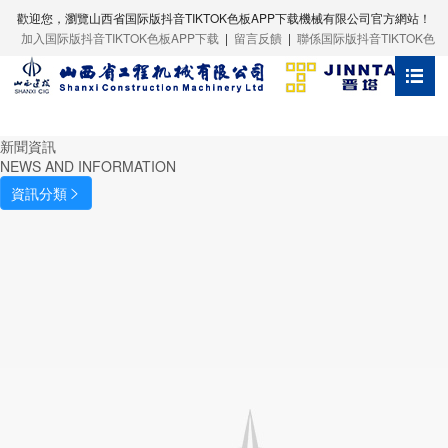
歡迎您，瀏覽山西省国际版抖音TIKTOK色板APP下载機械有限公司官方網站！
產品中心
新聞資訊
業務谘詢
技術實力
走進晉塔
黨群建設






加入国际版抖音TIKTOK色板APP下载
|
留言反饋
|
聯係国际版抖音TIKTOK色
板APP下载
服務熱線：
0351-3134418
司現有8大係列、30多個品種的產品體係，分別是QTP係
時而變，追求卓越，是晉塔品牌永恒的主題。公司堅持高
塔產品廣泛應用於重點国际版抖音TIKTOK色板APP下载和
司始終秉承全價值鏈產品銷售服務理念，從售前技術谘
西省国际版抖音TIKTOK色板APP下载機械有限公司成立於
業先後榮獲全國“安康杯”競賽優勝單位、山西省五一勞動
、QTZ係列、C係列、F係列TIKTOK成人版APP下载，SC
量發展，推行信息化管理，實施綠色製造、智能製造，致
類工業民用建設項目，為國內外重點国际版抖音TIKTOK色
、特殊工況技術方案製訂、售中安裝、售後服務，到設備
953年，前身是山西省国际版抖音TIKTOK色板APP下载機
狀、山西省建築業模範職工之家、太原市“重合同，守信
列、井道專用係列、貨運專用係列TIKTOK国际版色板APP
於打造一流的建築機械、建築裝備全產業鏈的專業製造
APP下载和重點建設項目作出了突出貢獻。公司確立了立
、設備檢修檢測、配件供應、複雜技術問題處置，構建
廠，2017年底完成公司製改革。公司作為山西建設投資集
”單位、太原市安全生產先進單位等多項殊榮。
，半鋼、全鋼係列TIKTOK免费破解版APP下载。
、供應商、服務商，續寫產業報國的新篇章。
山西、輻射全國、走向世界的產品營銷格局， “晉塔”品牌
一體化產品服務鏈條，為用戶提供完整的解決方案。
有限公司的全資子公司，是TIKTOK成人版APP下载、
新聞資訊
IKTOK免费破解版APP下载通過了國家住建部科技成果鑒
誠信、可靠、優質的象征。
IKTOK国际版色板APP下载、TIKTOK免费破解版APP下载
NEWS AND INFORMATION
。公司注冊商標“晉塔”。
建築機械、建築裝備專業生產製造企業。
資訊分類

黨建工作
通知公告
科研實力
銷售業務
黨務公開
TIKTOK成人版APP下载係列
聚焦晉塔
晉塔新聞
製造實力
租賃業務
工會工作
TIKTOK国际版色板APP下载係列
領導團隊
行業資訊
安拆實力